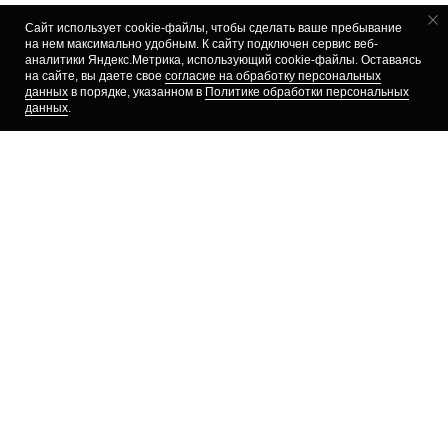
Сайт использует cookie-файлы, чтобы сделать ваше пребывание
на нем максимально удобным. К cайту подключен сервис веб-
аналитики Яндекс.Метрика, использующий cookie-файлы. Оставаясь
на сайте, вы даете свое
согласие на обработку персональных
данных
в порядке, указанном в
Политике обработки персональных
ПРИ ЗАКАЗЕ ОТ 3 000 ₽ — ПРОБНИКИ
данных
.
УХОДОВЫХ СРЕДСТВ АЛЬТЕРИЯ В ПОДАРОК!
{все статьи}