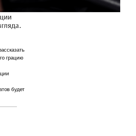
ации
згляда.
рассказать
его грацию
ации
атов будет