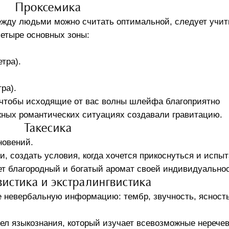
Проксемика
между людьми можно считать оптимальной, следует учи
етыре основных зоны:
тра).
ра).
 чтобы исходящие от вас волны шлейфа благоприятно
ужных романтических ситуациях создавали гравитацию.
Такесика
новений.
, создать условия, когда хочется прикоснуться и испыт
сет благородный и богатый аромат своей индивидуально
истика и экстралингвистика
 невербальную информацию: тембр, звучность, ясност
дел языкознания, который изучает всевозможные нерече