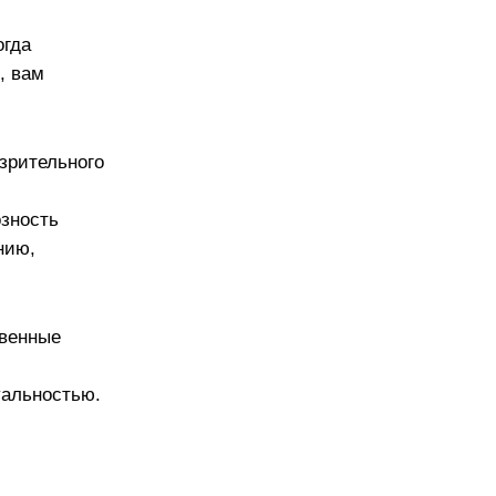
огда
, вам
зрительного
озность
нию,
твенные
уальностью.