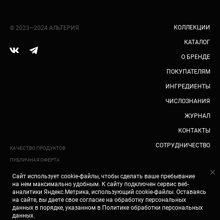
КОЛЛЕКЦИИ
© 2023—2024 АЛЬТЕРИЯ
КАТАЛОГ
О БРЕНДЕ
ПОКУПАТЕЛЯМ
ИНГРЕДИЕНТЫ
ЧИСЛОЗНАНИЯ
ЖУРНАЛ
КОНТАКТЫ
СОТРУДНИЧЕСТВО
КАЧЕСТВО ПРОДУКТОВ
ПУБЛИЧНАЯ ОФЕРТА
СОГЛАСИЕ НА ОБРАБОТКУ
Сайт использует cookie-файлы, чтобы сделать ваше пребывание
ПЕРСОНАЛЬНЫХ ДАННЫХ
на нем максимально удобным. К cайту подключен сервис веб-
ПОЛЬЗОВАТЕЛЯ САЙТА
аналитики Яндекс.Метрика, использующий cookie-файлы. Оставаясь
ПОЛИТИКА В ОТНОШЕНИИ
на сайте, вы даете свое
согласие на обработку персональных
ОБРАБОТКИ ПЕРСОНАЛЬНЫХ
СОЗДАНИЕ САЙТА —
данных
в порядке, указанном в
Политике обработки персональных
ДАННЫХ
KOMANDIN®
ПРИ ЗАКАЗЕ ОТ 3 000 ₽ — ПРОБНИКИ УХОДОВЫХ
данных
.
СРЕДСТВ АЛЬТЕРИЯ В ПОДАРОК!