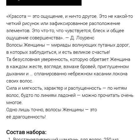
«Красота — это ощущение, и ничто другое. Это не какой-то
четкий рисунок или зафиксированное расположение
элементов. Это что-то, что чувствуется, блеск и общее
ощущение совершенства». — Д. Лоуренс
Волосы Женщины — мириады волнующих путаных дорог,
в которых заблудиться, и есть великое счастье!
Та безусловная уверенность, которую обретает Женщина
в каждом жесте, взгляде, взмахе бровей, приглушенном
дыхании и … спланированно небрежном касании локона
своих волос.
Сила и мягкость, характер и распущенность — по нитям
волос, будто по линиям ладоней — можно прочитать очень
многое.
Одно лишь точно, волосы Женщины — это
её драгоценность!
Состав набора:
Восстанавливающий шампунь для волос, 250 мл