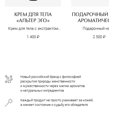
КРЕМ ДЛЯ ТЕЛА
ПОДАРОЧНЫЙ Н
«АЛЬТЕР ЭГО»
АРОМАТИЧЕС
ДЫМОК БРЕН
Крем для тела с экстрактом
Подарочный набо
AЛЬТЕРИЯ В
клевера и девясила, 250 мл
1 400
₽
2 500
₽
МИНИАТЮРА
Новый российский бренд с философией
раскрытия природы женственности
и мужественности через магию ароматов
и натуральных ингредиентов
Каждый продукт не просто ухаживает за кожей,
а меняет состояние и судьбу его обладателя