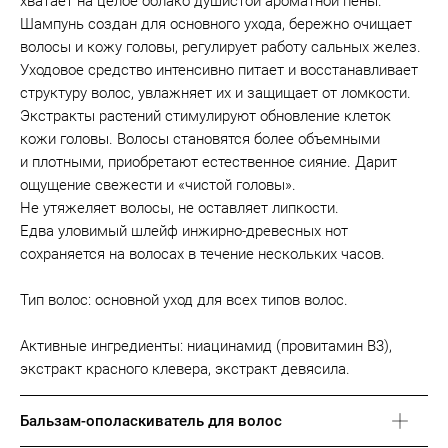
хватает на целое облако душистой ароматной пены.
Шампунь создан для основного ухода, бережно очищает
волосы и кожу головы, регулирует работу сальных желез.
Уходовое средство интенсивно питает и восстанавливает
структуру волос, увлажняет их и защищает от ломкости.
Экстракты растений стимулируют обновление клеток
кожи головы. Волосы становятся более объемными
и плотными, приобретают естественное сияние. Дарит
ощущение свежести и «чистой головы».
Не утяжеляет волосы, не оставляет липкости.
Едва уловимый шлейф инжирно-древесных нот
сохраняется на волосах в течение нескольких часов.
Тип волос: основной уход для всех типов волос.
Активные ингредиенты: ниацинамид (провитамин В3),
экстракт красного клевера, экстракт девясила.
Бальзам-ополаскиватель для волос