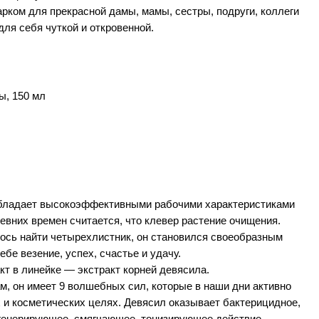
рком для прекрасной дамы, мамы, сестры, подруги, коллеги
ля себя чуткой и откровенной.
ы, 150 мл
ладает высокоэффективными рабочими характеристиками
ревних времен считается, что клевер растение очищения.
ось найти четырехлистник, он становился своеобразным
бе везение, успех, счастье и удачу.
кт в линейке —
экстракт корней девясила
.
м, он имеет 9 волшебных сил, которые в наши дни активно
 и косметических целях. Девясил оказывает бактерицидное,
генерирующее, смягчающее, тонизирующее действие.