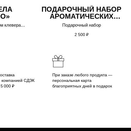
ЕЛА
ПОДАРОЧНЫЙ НАБОР
ГО»
АРОМАТИЧЕСКИХ
ДЫМОК БРЕНДА
ом клевера
Подарочный набор
AЛЬТЕРИЯ В
мл
2 500
₽
МИНИАТЮРАХ
оставка
При заказе любого продукта —
й компанией СДЭК
персональная карта
 5 000 ₽
благоприятных дней в подарок