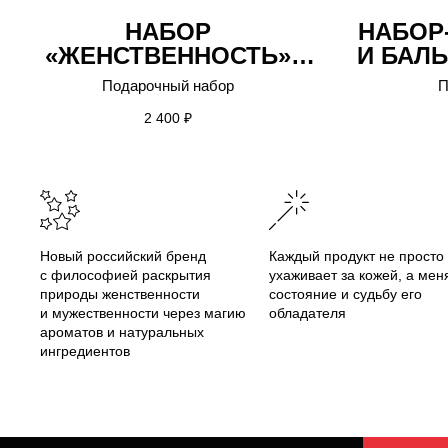
НАБОР
НАБОР
«ЖЕНСТВЕННОСТЬ»
И БАЛ
КОЛЛЕКЦИИ N1
«С
Подарочный набор
П
«АЛЬТЕР ЭГО»
КО
2 400
₽
«А
Новый российский бренд
Каждый продукт не просто
с философией раскрытия
ухаживает за кожей, а мен
природы женственности
состояние и судьбу его
и мужественности через магию
обладателя
ароматов и натуральных
ингредиентов