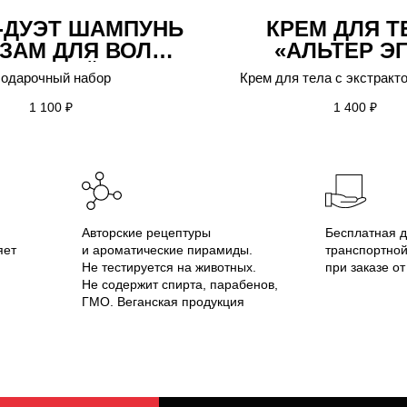
-ДУЭТ ШАМПУНЬ
КРЕМ ДЛЯ Т
ЬЗАМ ДЛЯ ВОЛОС
«АЛЬТЕР Э
ИЛА И ШЁЛК»
одарочный набор
Крем для тела с экстракт
ЛЛЕКЦИИ N1
и девясила, 250 
1 100
₽
1 400
₽
ЛЬТЕР ЭГО»
Авторские рецептуры
Бесплатная д
яет
и ароматические пирамиды.
транспортно
Не тестируется на животных.
при заказе от
Не содержит спирта, парабенов,
ГМО. Веганская продукция